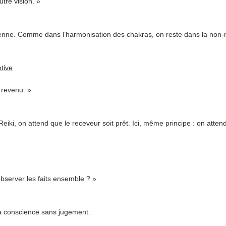
utre vision. »
 sienne. Comme dans l’harmonisation des chakras, on reste dans la non-r
tive
 revenu. »
ki, on attend que le receveur soit prêt. Ici, même principe : on attend
observer les faits ensemble ? »
 la conscience sans jugement.