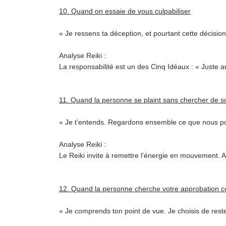
10. Quand on essaie de vous culpabiliser
« Je ressens ta déception, et pourtant cette décision
Analyse Reiki :
La responsabilité est un des Cinq Idéaux : « Juste au
11. Quand la personne se plaint sans chercher de so
« Je t’entends. Regardons ensemble ce que nous po
Analyse Reiki :
Le Reiki invite à remettre l’énergie en mouvement. A
12. Quand la personne cherche votre approbation c
« Je comprends ton point de vue. Je choisis de reste