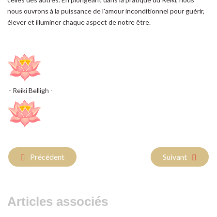
nous ouvrons à la puissance de l'amour inconditionnel pour guérir,
élever et illuminer chaque aspect de notre être.
- Reiki Belligh -
Article précédent : ** Le Reiki : Un Voyage d'Amour Incondit
Article suivant 
Précédent
Suivant
Articles associés