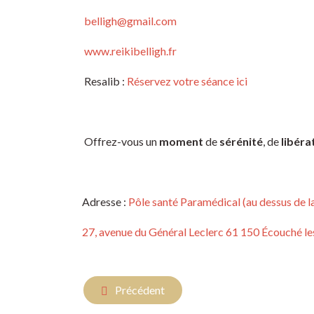
belligh@gmail.com
www.reikibelligh.fr
Resalib :
Réservez votre séance ici
Offrez-vous un
moment
de
sérénité
, de
libéra
Adresse :
Pôle santé Paramédical (au dessus de 
27, avenue du Général Leclerc 61 150 Écouché le
Article précédent : " Découvrir le Reiki trad
Précédent