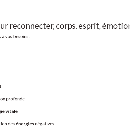
 reconnecter, corps, esprit, émotio
 à vos besoins :
t
son profonde
ie vitale
tion des
énergies
négatives