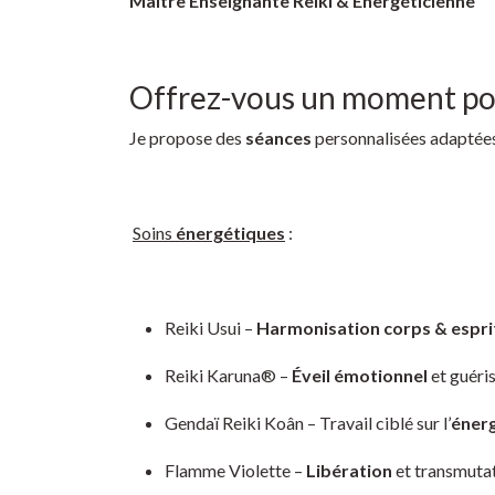
Maître Enseignante Reiki & Énergéticienne
Offrez-vous un moment pour
Je propose des
séances
personnalisées adaptées
Soins
énergétiques
:
Reiki Usui –
Harmonisation corps & espri
Reiki Karuna® –
Éveil émotionnel
et guéri
Gendaï Reiki Koân – Travail ciblé sur l’
énerg
Flamme Violette –
Libération
et transmuta