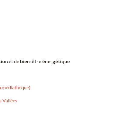
tion
et de
bien-être énergétique
la médiathèque)
s Vallées
itionnel – Usui, Karuna® et Gendai Reiki Koân "