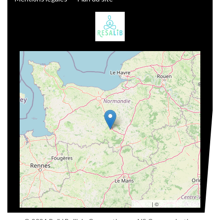
Leaflet
| ©
OpenStreetMap