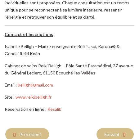
individuelles sont proposées. Chaque consultation est un temps
unique pour se reconnecter à sa lumière intérieure, ressentir
l’énergie et retrouver son équilibre et sa clarté.
Contact et inscriptions
Isabelle Belligh – Maître enseignante Reiki Usui, Karuna® &
Gendaï Reiki Koân
Cabinet de soins Reiki Belligh – Pôle Santé Paramédical, 27 avenue
du Général Leclerc, 61150 Écouché-les-Vallées
Email :
belligh@gmail.com
Site :
www.reikibelligh.fr
Réservation en ligne :
Resalib
Article précédent : 20 réponses conscientes face à des person
Article suivant : 
Précédent
Suivant