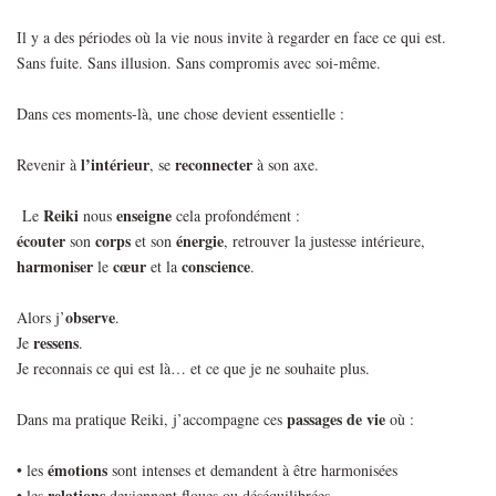
Il y a des périodes où la vie nous invite à regarder en face ce qui est.
Sans fuite. Sans illusion. Sans compromis avec soi-même.
Dans ces moments-là, une chose devient essentielle :
l’intérieur
reconnecter
Revenir à
, se
à son axe.
Reiki
enseigne
Le
nous
cela profondément :
écouter
corps
énergie
son
et son
, retrouver la justesse intérieure,
harmoniser
cœur
conscience
le
et la
.
observe
Alors j’
.
ressens
Je
.
Je reconnais ce qui est là… et ce que je ne souhaite plus.
passages de vie
Dans ma pratique Reiki, j’accompagne ces
où :
émotions
• les
sont intenses et demandent à être harmonisées
relations
• les
deviennent floues ou déséquilibrées