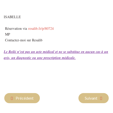
ISABELLE
Réservation via
resalib.fr/p/80724
MP
Contactez-moi sur Resalib
Le Reiki n’est pas un acte médical et ne se substitue en aucun cas à un
avis, un diagnostic ou une prescription médicale.
Article précédent : " 5 choses que ton éveil ne te permettra p
Article suivant :
Précédent
Suivant