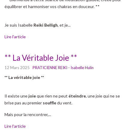
équilibrer et harmoniser vos chakras en douceur. **
Je suis Isabelle
Reiki
Belligh
, et je...
Lire l'article
** La Véritable Joie **
12 Mars 2025
PRATICIENNE REIKI - Isabelle Hulin
** La véritable joie **
Il existe une
joie
que rien ne peut
éteindre
, une joie qui ne se
brise pas au premier
souffle
du vent.
Mais pour la rencontrer,...
Lire l'article