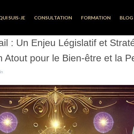
QUI SUIS-JE
CONSULTATION
FORMATION
BLOG
ail : Un Enjeu Législatif et Str
n Atout pour le Bien-être et la 
in
1 Janvier 2025
Clics : 5029