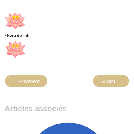
- Reiki Belligh -
Article précédent : ** Reiki & Résilience **
Article suivant 
Précédent
Suivant
Articles associés