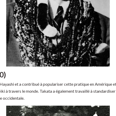
0)
 Hayashi et a contribué à populariser cette pratique en Amérique 
iki à travers le monde. Takata a également travaillé à standardiser 
re occidentale.