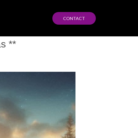
CONTACT
s **