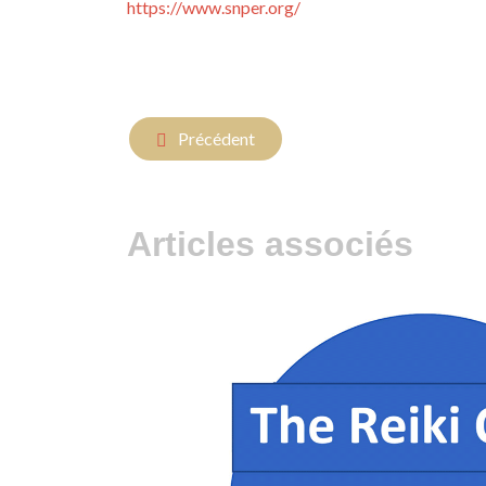
https://www.snper.org/
Article précédent : **La Magie des Mots : De 
Précédent
Articles associés