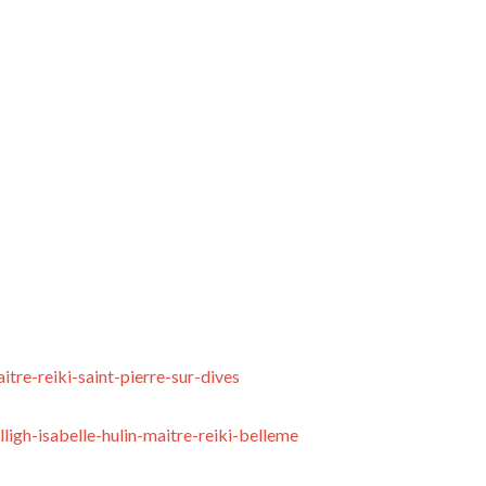
itre-
reiki-saint-pierre-sur-dives
lligh-
isabelle-hulin-maitre-reiki-
belleme