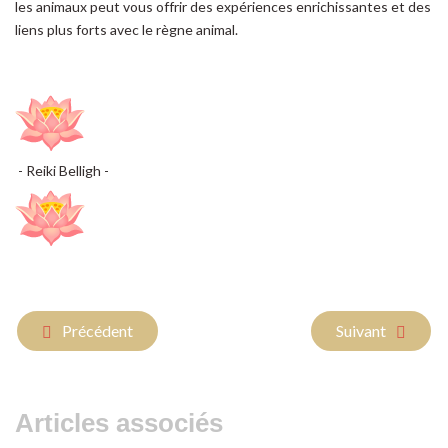
les animaux peut vous offrir des expériences enrichissantes et des
liens plus forts avec le règne animal.
- Reiki Belligh -
Article précédent : "Le Reiki et le Chant Apaisant de la Natu
Article suivant :
Précédent
Suivant
Articles associés