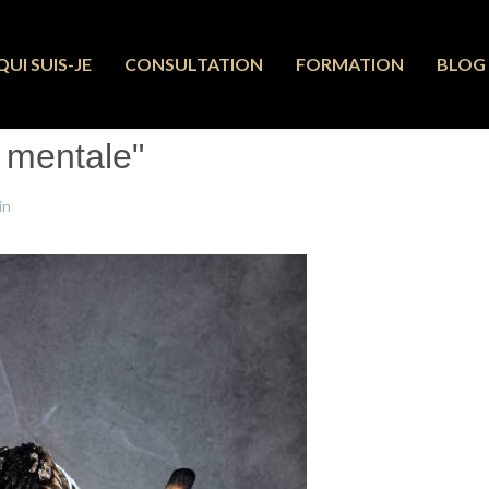
QUI SUIS-JE
CONSULTATION
FORMATION
BLOG
é mentale"
in
27 Avril 2024
Clics : 1359