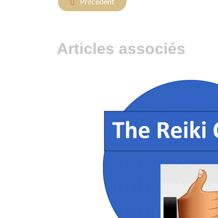
Article précédent : "Méditation Guidée"
Précédent
Articles associés