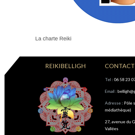
La charte Reiki
REIKIBELLIGH
CONTACT
Tel : ‭
06 58 23 0
Email :
belligh@
Adresse :
Pôle 
médiathèque)
27, avenue du G
Vallées