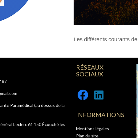
Les différents courants de
15 Avril 2024
RÉSEAUX
SOCIAUX
7 87
Facebook
Linkedi
gmail.com
santé Paramédical (au dessus de la
INFORMATIONS
énéral Leclerc 61 150 Écouché les
Mentions légales
Plan du site