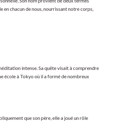
personnelle. Son nom provient de deux termes
ule en chacun de nous, nourrissant notre corps,
méditation intense. Sa quête visait à comprendre
 une école à Tokyo où il a formé de nombreux
bliquement que son père, elle a joué un rôle