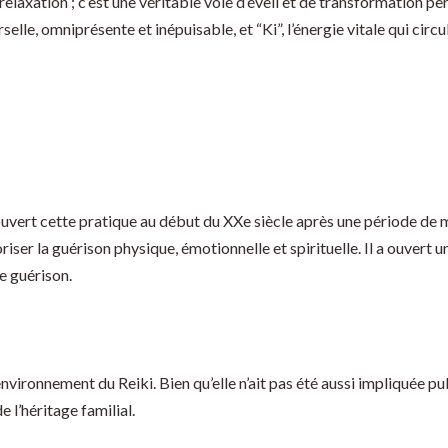
 relaxation ; c’est une véritable voie d’éveil et de transformation 
elle, omniprésente et inépuisable, et “Ki”, l’énergie vitale qui circ
ouvert cette pratique au début du XXe siècle après une période de 
riser la guérison physique, émotionnelle et spirituelle. Il a ouvert
e guérison.
nvironnement du Reiki. Bien qu’elle n’ait pas été aussi impliquée pu
e l’héritage familial.