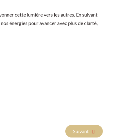
yonner cette lumière vers les autres. En suivant
nos énergies pour avancer avec plus de clarté,
Article suivant : ** Lâcher-Prise
Suivant