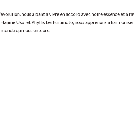
’évolution, nous aidant à vivre en accord avec notre essence et à ra
Hajime Usui et Phyllis Lei Furumoto, nous apprenons à harmoniser 
e monde qui nous entoure.
 blocages émotionnels et harmoniser vos Chakras **