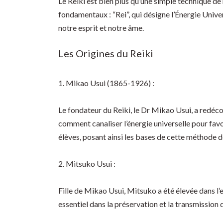
Le Reiki est bien plus qu’une simple technique de
fondamentaux : “Rei”, qui désigne l’Énergie Univers
notre esprit et notre âme.
Les Origines du Reiki
1. Mikao Usui (1865-1926) :
Le fondateur du Reiki, le Dr Mikao Usui, a redéc
comment canaliser l’énergie universelle pour favo
élèves, posant ainsi les bases de cette méthode d
2. Mitsuko Usui :
Fille de Mikao Usui, Mitsuko a été élevée dans l’e
essentiel dans la préservation et la transmission d